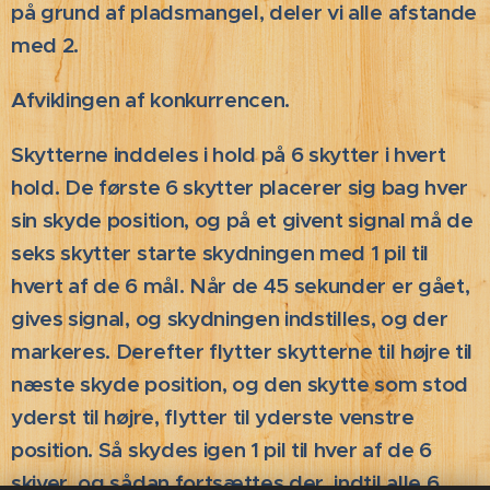
på grund af pladsmangel, deler vi alle afstande
med 2.
Afviklingen af konkurrencen.
Skytterne inddeles i hold på 6 skytter i hvert
hold. De første 6 skytter placerer sig bag hver
sin skyde position, og på et givent signal må de
seks skytter starte skydningen med 1 pil til
hvert af de 6 mål. Når de 45 sekunder er gået,
gives signal, og skydningen indstilles, og der
markeres. Derefter flytter skytterne til højre til
næste skyde position, og den skytte som stod
yderst til højre, flytter til yderste venstre
position. Så skydes igen 1 pil til hver af de 6
skiver, og sådan fortsættes der, indtil alle 6