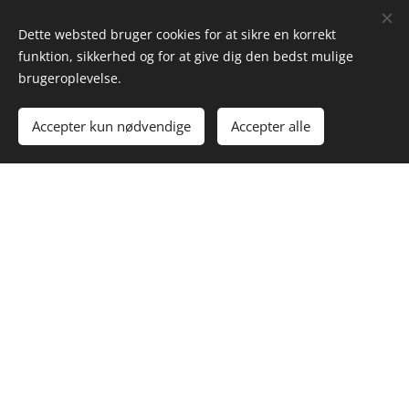
skytter har affyret deres 36 pile.
Dette websted bruger cookies for at sikre en korrekt
funktion, sikkerhed og for at give dig den bedst mulige
brugeroplevelse.
Hver træffer giver et point. Skydningen
slutter når alle på holdene har skudt
Accepter kun nødvendige
Accepter alle
færdig, og pointene er talt sammen.